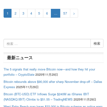
1
2
3
4
5
6
…
57
>
検
索:
最新ニュース
The 5 signals that really move Bitcoin now—and how they hit your
portfolio – CryptoSlate
2025年11月29日
Bitcoin rebounds above $90,000 after sharp November drop-off – Dallas
Express
2025年11月29日
Bitcoin (BTC-USD) ETF Inflows Surge $240M as iShares IBIT
(NASDAQ:IBIT) Climbs to $51.55 – TradingNEWS
2025年11月29日
West Palm Beach man loses $22,000 in Bitcoin scheme as police warn