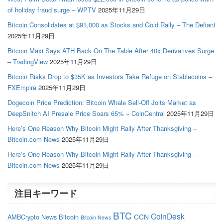
of holiday fraud surge – WPTV
2025年11月29日
Bitcoin Consolidates at $91,000 as Stocks and Gold Rally – The Defiant
2025年11月29日
Bitcoin Maxi Says ATH Back On The Table After 40x Derivatives Surge
– TradingView
2025年11月29日
Bitcoin Risks Drop to $35K as Investors Take Refuge on Stablecoins –
FXEmpire
2025年11月29日
Dogecoin Price Prediction: Bitcoin Whale Sell-Off Jolts Market as
DeepSnitch AI Presale Price Soars 65% – CoinCentral
2025年11月29日
Here’s One Reason Why Bitcoin Might Rally After Thanksgiving –
Bitcoin.com News
2025年11月29日
Here’s One Reason Why Bitcoin Might Rally After Thanksgiving –
Bitcoin.com News
2025年11月29日
注目キーワード
BTC
CoinDesk
CCN
AMBCrypto News
Bitcoin
Bitcoin News