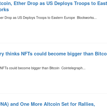
tcoin, Ether Drop as US Deploys Troops to Eas
orks
her Drop as US Deploys Troops to Eastern Europe Blockworks...
y thinks NFTs could become bigger than Bitco
NFTs could become bigger than Bitcoin Cointelegraph...
UNA) and One More Altcoin Set for Rallies,