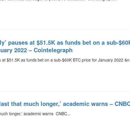
lly’ pauses at $51.5K as funds bet on a sub-$60
nuary 2022 – Cointelegraph
es at $51.5K as funds bet on a sub-$60K BTC price for January 2022 &n.
 last that much longer,’ academic warns – CNB
t much longer,' academic warns CNBC...