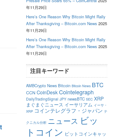
Presale Price Soars 65% – CoinCentral
2025
年11月29日
Here’s One Reason Why Bitcoin Might Rally
After Thanksgiving – Bitcoin.com News
2025
年11月29日
Here’s One Reason Why Bitcoin Might Rally
After Thanksgiving – Bitcoin.com News
2025
年11月29日
注目キーワード
BTC
AMBCrypto News
Bitcoin
Bitcoin News
Cointelegraph
CoinDesk
CCN
XRP
newsBTC
DailyTradingSignal
JPY
SEC
まぐまぐニュース
イーサリアム
イーサ・
コインテレグラフ・ジャパン
テ
XRP
ビッ
ニュース
クニカル分析
t
トコイン
ビットコインキャッ