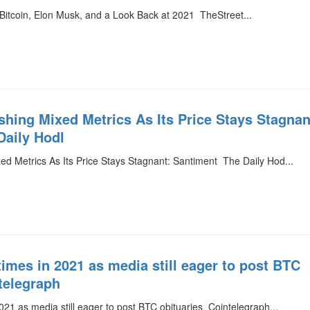
Bitcoin, Elon Musk, and a Look Back at 2021 TheStreet...
shing Mixed Metrics As Its Price Stays Stagnan
Daily Hodl
xed Metrics As Its Price Stays Stagnant: Santiment The Daily Hod...
 times in 2021 as media still eager to post BTC
telegraph
 2021 as media still eager to post BTC obituaries Cointelegraph...