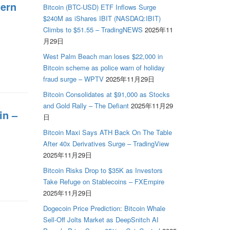
tern
Bitcoin (BTC-USD) ETF Inflows Surge
$240M as iShares IBIT (NASDAQ:IBIT)
Climbs to $51.55 – TradingNEWS
2025年11
月29日
West Palm Beach man loses $22,000 in
Bitcoin scheme as police warn of holiday
fraud surge – WPTV
2025年11月29日
Bitcoin Consolidates at $91,000 as Stocks
and Gold Rally – The Defiant
2025年11月29
in –
日
Bitcoin Maxi Says ATH Back On The Table
After 40x Derivatives Surge – TradingView
2025年11月29日
Bitcoin Risks Drop to $35K as Investors
Take Refuge on Stablecoins – FXEmpire
2025年11月29日
Dogecoin Price Prediction: Bitcoin Whale
Sell-Off Jolts Market as DeepSnitch AI