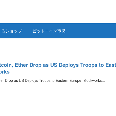
えるショップ
ビットコイン市況
tcoin, Ether Drop as US Deploys Troops to Eas
orks
her Drop as US Deploys Troops to Eastern Europe Blockworks...