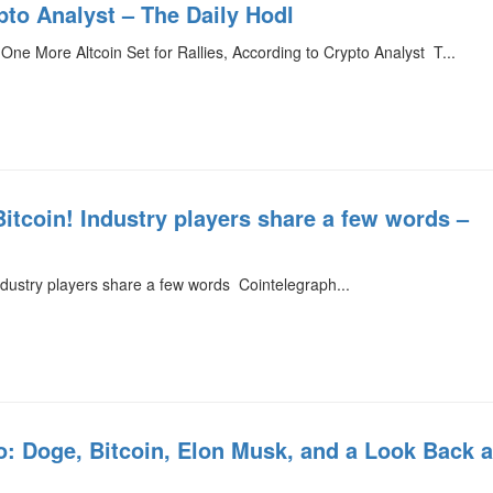
pto Analyst – The Daily Hodl
One More Altcoin Set for Rallies, According to Crypto Analyst T...
itcoin! Industry players share a few words –
ndustry players share a few words Cointelegraph...
o: Doge, Bitcoin, Elon Musk, and a Look Back a