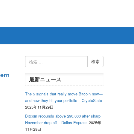
検
索:
tern
最新ニュース
The 5 signals that really move Bitcoin now—
and how they hit your portfolio – CryptoSlate
2025年11月29日
Bitcoin rebounds above $90,000 after sharp
November drop-off – Dallas Express
2025年
11月29日