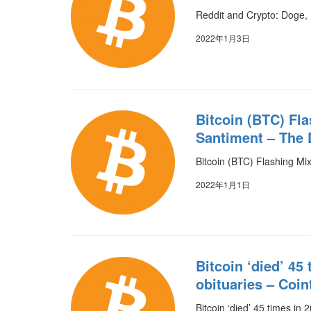
Reddit and Crypto: Doge, 
2022年1月3日
Bitcoin (BTC) Fla
Santiment – The 
Bitcoin (BTC) Flashing Mi
2022年1月1日
Bitcoin ‘died’ 45
obituaries – Coin
Bitcoin ‘died’ 45 times in