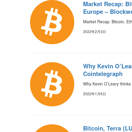
Market Recap: Bi
Europe – Blockw
Market Recap: Bitcoin, Et
2022年2月3日
Why Kevin O’Lear
Cointelegraph
Why Kevin O’Leary thinks 
2022年1月6日
Bitcoin, Terra (L