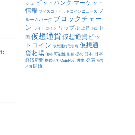
ビットバンク マーケット
シュ
情報
ブ
フィスコ・ビットコインニュース
ブロックチェー
ルームバーグ
ン
リップル
中
上昇
ライトコイン
下落
仮想通貨
仮想通貨ビッ
国
トコイン
仮想通
仮想通貨取引所
t:
貨相場
日本
日本
可能性
提携
価格
影響
発表
経済新聞
株式会社CoinPost
理由
発言
開始
米国