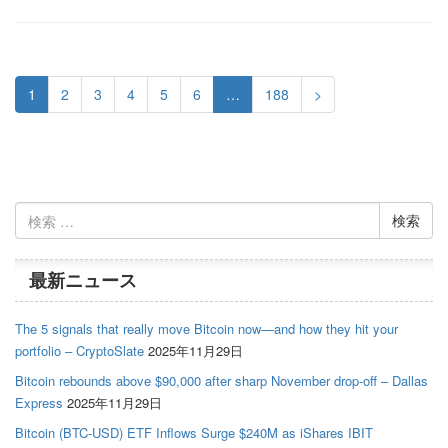
1
2
3
4
5
6
…
188
>
検
索:
最新ニュース
The 5 signals that really move Bitcoin now—and how they hit your
portfolio – CryptoSlate
2025年11月29日
Bitcoin rebounds above $90,000 after sharp November drop-off – Dallas
Express
2025年11月29日
Bitcoin (BTC-USD) ETF Inflows Surge $240M as iShares IBIT