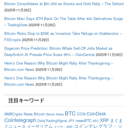
Bitcoin Consolidates at $91,000 as Stocks and Gold Rally – The Defiant
2025年11月29日
Bitcoin Maxi Says ATH Back On The Table After 40x Derivatives Surge
– TradingView
2025年11月29日
Bitcoin Risks Drop to $35K as Investors Take Refuge on Stablecoins –
FXEmpire
2025年11月29日
Dogecoin Price Prediction: Bitcoin Whale Sell-Off Jolts Market as
DeepSnitch AI Presale Price Soars 65% – CoinCentral
2025年11月29日
Here’s One Reason Why Bitcoin Might Rally After Thanksgiving –
Bitcoin.com News
2025年11月29日
Here’s One Reason Why Bitcoin Might Rally After Thanksgiving –
Bitcoin.com News
2025年11月29日
注目キーワード
BTC
CoinDesk
CCN
AMBCrypto News
Bitcoin
Bitcoin News
Cointelegraph
XRP
まぐま
newsBTC
DailyTradingSignal
JPY
SEC
コインテレグラフ・ジ
ぐニュース
イーサリアム
イーサ・XRP