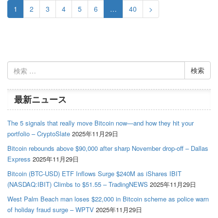
1
2
3
4
5
6
…
40
>
検
索:
最新ニュース
The 5 signals that really move Bitcoin now—and how they hit your
portfolio – CryptoSlate
2025年11月29日
Bitcoin rebounds above $90,000 after sharp November drop-off – Dallas
Express
2025年11月29日
Bitcoin (BTC-USD) ETF Inflows Surge $240M as iShares IBIT
(NASDAQ:IBIT) Climbs to $51.55 – TradingNEWS
2025年11月29日
West Palm Beach man loses $22,000 in Bitcoin scheme as police warn
of holiday fraud surge – WPTV
2025年11月29日