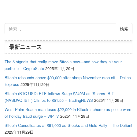
検
索:
最新ニュース
The 5 signals that really move Bitcoin now—and how they hit your
portfolio – CryptoSlate
2025年11月29日
Bitcoin rebounds above $90,000 after sharp November drop-off – Dallas
Express
2025年11月29日
Bitcoin (BTC-USD) ETF Inflows Surge $240M as iShares IBIT
(NASDAQ:IBIT) Climbs to $51.55 – TradingNEWS
2025年11月29日
West Palm Beach man loses $22,000 in Bitcoin scheme as police warn
of holiday fraud surge – WPTV
2025年11月29日
Bitcoin Consolidates at $91,000 as Stocks and Gold Rally – The Defiant
2025年11月29日