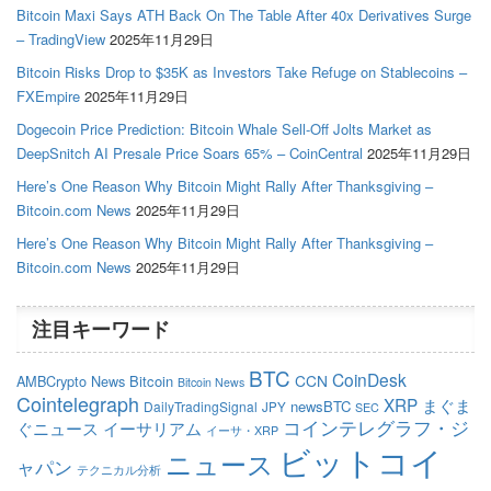
Bitcoin Maxi Says ATH Back On The Table After 40x Derivatives Surge
– TradingView
2025年11月29日
Bitcoin Risks Drop to $35K as Investors Take Refuge on Stablecoins –
FXEmpire
2025年11月29日
Dogecoin Price Prediction: Bitcoin Whale Sell-Off Jolts Market as
DeepSnitch AI Presale Price Soars 65% – CoinCentral
2025年11月29日
Here’s One Reason Why Bitcoin Might Rally After Thanksgiving –
Bitcoin.com News
2025年11月29日
Here’s One Reason Why Bitcoin Might Rally After Thanksgiving –
Bitcoin.com News
2025年11月29日
注目キーワード
BTC
CoinDesk
CCN
AMBCrypto News
Bitcoin
Bitcoin News
Cointelegraph
XRP
まぐま
newsBTC
DailyTradingSignal
JPY
SEC
コインテレグラフ・ジ
ぐニュース
イーサリアム
イーサ・XRP
ビットコイ
ニュース
ャパン
テクニカル分析